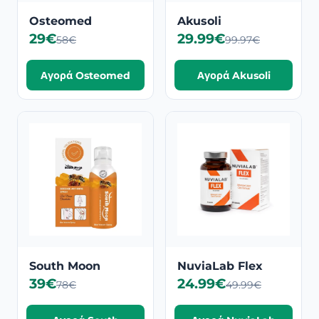
Osteomed
Akusoli
29€
29.99€
58€
99.97€
Αγορά Osteomed
Αγορά Akusoli
South Moon
NuviaLab Flex
39€
24.99€
78€
49.99€