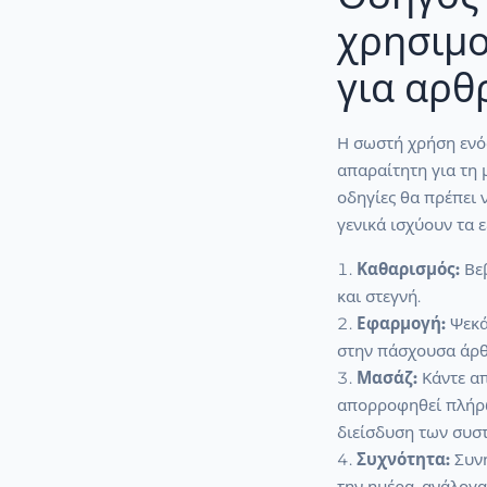
χρησιμο
για αρθ
Η σωστή χρήση ενό
απαραίτητη για τη 
οδηγίες θα πρέπει 
γενικά ισχύουν τα ε
Καθαρισμός:
Βεβ
και στεγνή.
Εφαρμογή:
Ψεκά
στην πάσχουσα άρθ
Μασάζ:
Κάντε απ
απορροφηθεί πλήρω
διείσδυση των συσ
Συχνότητα:
Συνή
την ημέρα, ανάλογ