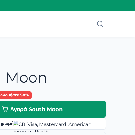
h Moon
κονομήστε 50%
Αγορά South Moon
ηρωμή