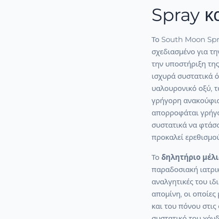
Spray κ
Το South Moon Spr
σχεδιασμένο για τη
την υποστήριξη της
ισχυρά συστατικά ό
υαλουρονικό οξύ, 
γρήγορη ανακούφισ
απορροφάται γρήγο
συστατικά να φτάσ
προκαλεί ερεθισμού
Το
δηλητήριο μέλ
παραδοσιακή ιατρικ
αναλγητικές του ιδι
απομίνη, οι οποίες
και του πόνου στις
συστατικό του χόνδ