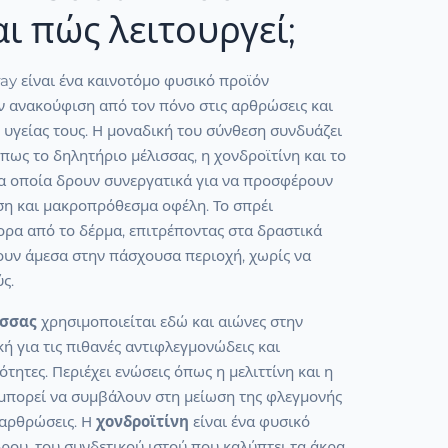
αι πώς λειτουργεί;
ay είναι ένα καινοτόμο φυσικό προϊόν
ν ανακούφιση από τον πόνο στις αρθρώσεις και
 υγείας τους. Η μοναδική του σύνθεση συνδυάζει
πως το δηλητήριο μέλισσας, η χονδροϊτίνη και το
τα οποία δρουν συνεργατικά για να προσφέρουν
η και μακροπρόθεσμα οφέλη. Το σπρέι
ρα από το δέρμα, επιτρέποντας στα δραστικά
ουν άμεσα στην πάσχουσα περιοχή, χωρίς να
ς.
ισσας
χρησιμοποιείται εδώ και αιώνες στην
ή για τις πιθανές αντιφλεγμονώδεις και
ότητες. Περιέχει ενώσεις όπως η μελιττίνη και η
 μπορεί να συμβάλουν στη μείωση της φλεγμονής
 αρθρώσεις. Η
χονδροϊτίνη
είναι ένα φυσικό
ρου, του συνδετικού ιστού που καλύπτει τα άκρα