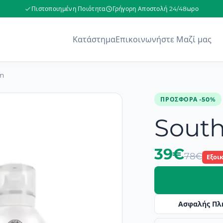
Πιστοποιημένη Ποιότητα
Γρήγορη Αποστολή 24/48ωρο
Κατάστημα
Επικοινωνήστε Μαζί μας
n
ΠΡΟΣΦΟΡΆ -50%
Sout
39€
78€
Εξοι
Ασφαλής Πλ