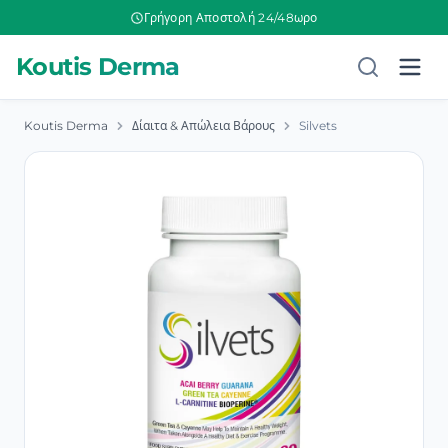
Γρήγορη Αποστολή 24/48ωρο
Koutis Derma
Koutis Derma
Δίαιτα & Απώλεια Βάρους
Silvets