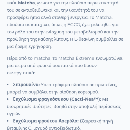
τσάι Matcha
, γνωστό για την πλούσια περιεκτικότητά
του σε αντιοξειδωτικά και την ικανότητά του να
προσφέρει ήπια αλλά σταθερή ενέργεια. Το Matcha,
πλούσιο σε κατεχίνες όπως η EGCG, έχει μελετηθεί για
τον ρόλο του στην ενίσχυση του μεταβολισμού και την
προώθηση της καύσης λίπους. Η L-θεανίνη συμβάλλει σε
μια ήρεμη εγρήγορση.
Πέρα από το matcha, το Matcha Extreme ενσωματώνει
μια σειρά από φυσικά συστατικά που δρουν
συνεργιστικά:
Σπιρουλίνα:
Υπερ-τρόφιμο πλούσιο σε πρωτεΐνες,
μπορεί να συμβάλει στην αίσθηση κορεσμού.
Εκχύλισμα φραγκόσυκου (Cacti-Nea™):
Με
διουρητικές ιδιότητες, βοηθά στην αποβολή περίσσειας
υγρών.
Εκχύλισμα φρούτου Ασερόλα:
Εξαιρετική πηγή
βιταμίνης C, ισχυρό αντιοξειδωτικό.