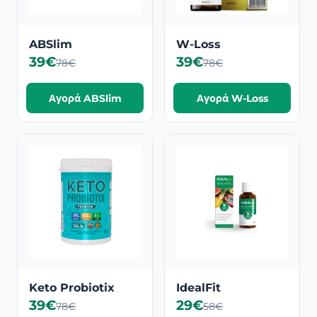
ABSlim
W-Loss
39€
39€
78€
78€
Αγορά ABSlim
Αγορά W-Loss
Keto Probiotix
IdealFit
39€
29€
78€
58€