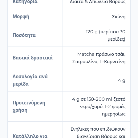
Κατηγορία
Δίαιτα & Απώλεια Βάρους
Μορφή
Σκόνη
120 g (περίπου 30
Ποσότητα
μερίδες)
Matcha πράσινο τσάι,
Βασικά δραστικά
Σπιρουλίνα, L-Καρνιτίνη
Δοσολογία ανά
4 g
μερίδα
4 g σε 150-200 ml ζεστό
Προτεινόμενη
νερό/χυμό, 1-2 φορές
χρήση
ημερησίως
Ενήλικες που επιδιώκουν
Κατάλληλο για
διαχείριση βάρους και