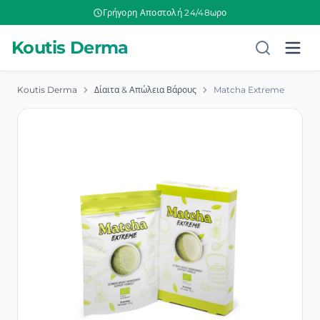
Γρήγορη Αποστολή 24/48ωρο
Koutis Derma
Koutis Derma
Δίαιτα & Απώλεια Βάρους
Matcha Extreme