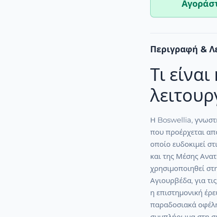
Αγοράστ
Περιγραφή & Λ
Τι είναι
λειτουργ
Η Boswellia, γνωστή
που προέρχεται απ
οποίο ευδοκιμεί στι
και της Μέσης Ανατο
χρησιμοποιηθεί στη
Αγιουρβέδα, για τι
η επιστημονική έρε
παραδοσιακά οφέλη
συμπλήρωμα στη σύ