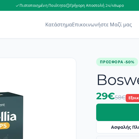
Πιστοποιημένη Ποιότητα
Γρήγορη Αποστολή 24/48ωρο
Κατάστημα
Επικοινωνήστε Μαζί μας
ΠΡΟΣΦΟΡΆ -50%
Boswe
29€
58€
Εξοι
Ασφαλής Πλ