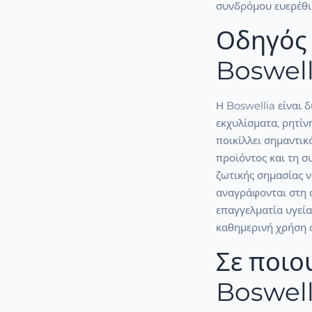
συνδρόμου ευερέθισ
Οδηγός 
Boswell
Η Boswellia είναι 
εκχυλίσματα, ρητίν
ποικίλλει σημαντικ
προϊόντος και τη 
ζωτικής σημασίας ν
αναγράφονται στη 
επαγγελματία υγεία
καθημερινή χρήση σ
Σε ποιο
Boswell