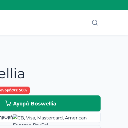
llia
κονομήστε 50%
Αγορά Boswellia
ηρωμή