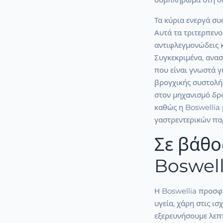
Τα κύρια ενεργά συ
Αυτά τα τριτερπενο
αντιφλεγμονώδεις κ
Συγκεκριμένα, ανα
που είναι γνωστά 
βρογχικής συστολή
στον μηχανισμό δρ
καθώς η Boswellia 
γαστρεντερικών πα
Σε βάθο
Boswell
Η Boswellia προσφ
υγεία, χάρη στις ισ
εξερευνήσουμε λεπ