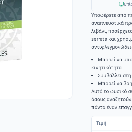
Επί
Υποφέρετε από πό
αναπνευστικά προ
λιβάνι, προέρχετ
serrata και χρησ
αντιφλεγμονώδεις
Μπορεί να υπο
κινητικότητα.
Συμβάλλει στη
Μπορεί να βοη
Αυτό το φυσικό σ
όσους αναζητούν 
πάντα έναν επαγγ
Τιμή