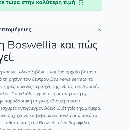
ε τώρα στην καλύτερη τιμή
επτομέρειες
 η Boswellia και πώς
εί;
 και ως ινδικό λιβάνι, είναι ένα αρχαίο βότανο
ό τη ρητίνη του δέντρου
Boswellia serrata
, το
ς ξηρές, ορεινές περιοχές της Ινδίας, της Αφρικής
λής. Για χιλιάδες χρόνια, η ρητίνη αυτή έχει
ν παραδοσιακή ιατρική, ιδιαίτερα στην
ς ισχυρές αντιφλεγμονώδεις ιδιότητές της. Σήμερα,
υνα αρχίζει να επιβεβαιώνει πολλά από αυτά τα
, καθιστώντας την Boswellia ένα δημοφιλές
γχρονη ολιστική ιατρική.