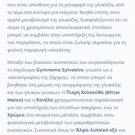
που είναι υπεύθυνη για τη μεταφορά της γλυκόζης από
το αίμα στα κύτταρα για ενέργεια. Βοηθά επίσης στον
ομαλό μεταβολισμό της γλυκόζης, διασφαλίζοντας ότι το
σώμα τη χρησιμοποιεί αποτελεσματικά. Επιπλέον,
μπορεί να συμβάλει στην υποστήριξη της λειτουργίας
του παγκρέατος, το οποίο είναι ζωτικής σημασίας για τη
φυσική παραγωγή ινσουλίνης.
Μεταξύ των βασικών συστατικών του συγκαταλέγονται
το εκχύλισμα
Gymnema Sylvestre
, γνωστό ως ο
«καταστροφέας της ζάχαρης», το οποίο μπορεί να
βοηθήσει στη μείωση της απορρόφησης της γλυκόζης
και των γλυκών γεύσεων. Η
Πικρή Κολοκύθα (Bitter
Melon)
και η
Κανέλα
χρησιμοποιούνται παραδοσιακά
για την υποστήριξη των επιπέδων σακχάρου, ενώ το
Χρώμιο
, ένα απαραίτητο μέταλλο, συμβάλλει στον
φυσιολογικό μεταβολισμό των μακροθρεπτικών
συστατικών. Συστατικά όπως το
Άλφα-λιποϊκό οξύ
και