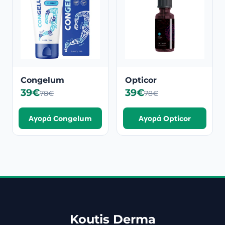
Congelum
Opticor
39€
39€
78€
78€
Αγορά Congelum
Αγορά Opticor
Koutis Derma