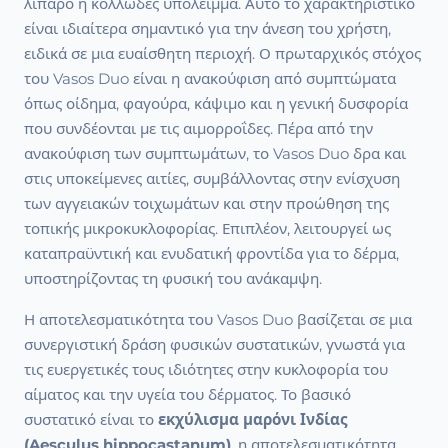
λιπαρό ή κολλώδες υπόλειμμα. Αυτό το χαρακτηριστικό
είναι ιδιαίτερα σημαντικό για την άνεση του χρήστη,
ειδικά σε μια ευαίσθητη περιοχή. Ο πρωταρχικός στόχος
του Vasos Duo είναι η ανακούφιση από συμπτώματα
όπως οίδημα, φαγούρα, κάψιμο και η γενική δυσφορία
που συνδέονται με τις αιμορροΐδες. Πέρα από την
ανακούφιση των συμπτωμάτων, το Vasos Duo δρα και
στις υποκείμενες αιτίες, συμβάλλοντας στην ενίσχυση
των αγγειακών τοιχωμάτων και στην προώθηση της
τοπικής μικροκυκλοφορίας. Επιπλέον, λειτουργεί ως
καταπραϋντική και ενυδατική φροντίδα για το δέρμα,
υποστηρίζοντας τη φυσική του ανάκαμψη.
Η αποτελεσματικότητα του Vasos Duo βασίζεται σε μια
συνεργιστική δράση φυσικών συστατικών, γνωστά για
τις ευεργετικές τους ιδιότητες στην κυκλοφορία του
αίματος και την υγεία του δέρματος. Το βασικό
συστατικό είναι το
εκχύλισμα μαρόνι Ινδίας
(Aesculus hippocastanum)
, η αποτελεσματικότητα