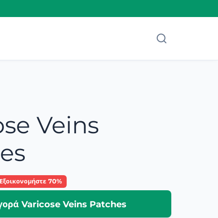
ose Veins
es
Εξοικονομήστε 70%
γορά Varicose Veins Patches