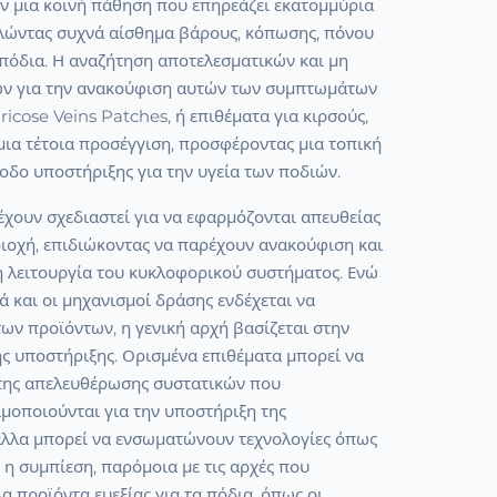
ύν μια κοινή πάθηση που επηρεάζει εκατομμύρια
ώντας συχνά αίσθημα βάρους, κόπωσης, πόνου
 πόδια. Η αναζήτηση αποτελεσματικών και μη
ων για την ανακούφιση αυτών των συμπτωμάτων
aricose Veins Patches, ή επιθέματα για κιρσούς,
ια τέτοια προσέγγιση, προσφέροντας μια τοπική
οδο υποστήριξης για την υγεία των ποδιών.
έχουν σχεδιαστεί για να εφαρμόζονται απευθείας
ιοχή, επιδιώκοντας να παρέχουν ανακούφιση και
η λειτουργία του κυκλοφορικού συστήματος. Ενώ
ά και οι μηχανισμοί δράσης ενδέχεται να
ων προϊόντων, η γενική αρχή βασίζεται στην
ς υποστήριξης. Ορισμένα επιθέματα μπορεί να
της απελευθέρωσης συστατικών που
μοποιούνται για την υποστήριξη της
άλλα μπορεί να ενσωματώνουν τεχνολογίες όπως
 η συμπίεση, παρόμοια με τις αρχές που
α προϊόντα ευεξίας για τα πόδια, όπως οι