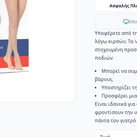
Ασφαλής Πλ
Επί
Υποφέρετε από τ
λόγω κιρσών; Τα 
στοχευμένη προσέ
ποδιών.
Μπορεί να συμ
βάρους.
Υποστηρίζει τ
Προσφέρει μια
Είναι ιδανικά γι
φροντίσουν την υ
πάντα τον γιατρό