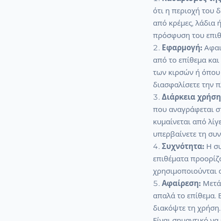
ότι η περιοχή του 
από κρέμες, λάδια 
πρόσφυση του επιθ
Εφαρμογή:
Αφαι
από το επίθεμα και
των κιρσών ή όπου 
διασφαλίσετε την π
Διάρκεια χρήση
που αναγράφεται σ
κυμαίνεται από λίγ
υπερβαίνετε τη συν
Συχνότητα:
Η συ
επιθέματα προορίζο
χρησιμοποιούνται α
Αφαίρεση:
Μετά 
απαλά το επίθεμα.
διακόψτε τη χρήση.
Είναι σημαντικό να