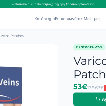
Πιστοποιημένη Ποιότητα
Γρήγορη Αποστολή 24/48ωρο
Κατάστημα
Επικοινωνήστε Μαζί μας
 Veins Patches
ΠΡΟΣΦΟΡΆ -70%
Varic
Patch
53€
176.67€
Α