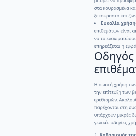
μπορεί να προσφέρ
στα κουρασμένα και
ξεκούραστα και ζω
Ευκολία χρήσης
επιθεμάτων είναι α
να τα ενσωματώσου
επηρεάζεται η εμφά
Οδηγός 
επιθέμα
Η σωστή χρήση των 
την επίτευξη των 
ερεθισμών. Ακολουθ
παρέχονται στη συ
υπάρχουν μικρές δι
γενικές οδηγίες χρ
Καθαρισμός της