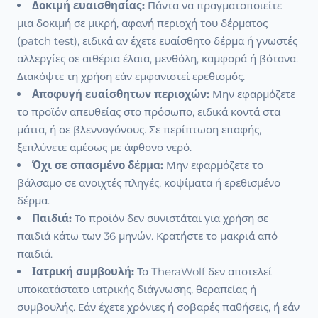
Δοκιμή ευαισθησίας:
Πάντα να πραγματοποιείτε
μια δοκιμή σε μικρή, αφανή περιοχή του δέρματος
(patch test), ειδικά αν έχετε ευαίσθητο δέρμα ή γνωστές
αλλεργίες σε αιθέρια έλαια, μενθόλη, καμφορά ή βότανα.
Διακόψτε τη χρήση εάν εμφανιστεί ερεθισμός.
Αποφυγή ευαίσθητων περιοχών:
Μην εφαρμόζετε
το προϊόν απευθείας στο πρόσωπο, ειδικά κοντά στα
μάτια, ή σε βλεννογόνους. Σε περίπτωση επαφής,
ξεπλύνετε αμέσως με άφθονο νερό.
Όχι σε σπασμένο δέρμα:
Μην εφαρμόζετε το
βάλσαμο σε ανοιχτές πληγές, κοψίματα ή ερεθισμένο
δέρμα.
Παιδιά:
Το προϊόν δεν συνιστάται για χρήση σε
παιδιά κάτω των 36 μηνών. Κρατήστε το μακριά από
παιδιά.
Ιατρική συμβουλή:
Το TheraWolf δεν αποτελεί
υποκατάστατο ιατρικής διάγνωσης, θεραπείας ή
συμβουλής. Εάν έχετε χρόνιες ή σοβαρές παθήσεις, ή εάν