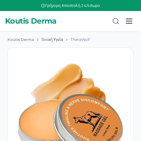
Γρήγορη Αποστολή 24/48ωρο
Koutis Derma
Koutis Derma
Γενική Υγεία
TheraWolf