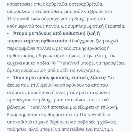
καταστάσεις όπως αρθρίτιδα, οστεοαρθρίτιδα,
ινομυαλγία ή νευροπάθεια, μπορούν να βρουν στο
TheraWolf έναν σύμμαχο για τη διαχείριση του
καθημερινού τους πόνου, ως συμπληρωματική θεραπεία.
Άτομα με πόνους από καθιστική ζωή ή
παρατεταμένη ορθοστασία:
Η σύγχρονη ζωή συχνά
περιλαμβάνει πολλές ώρες καθιστικής εργασίας ή
ορθοστασίας, οδηγώντας σε πόνους στην πλάτη, τον
αυχένα και τα πόδια. Το TheraWolf μπορεί να προσφέρει
άμεση ανακούφιση από αυτές τις ενοχλήσεις.
Όσοι προτιμούν φυσικές, τοπικές λύσεις:
Για
άτομα που επιθυμούν να αποφύγουν τα από του
στόματος παυσίπονα ή αναζητούν μια πιο φυσική
προσέγγιση στη διαχείριση του πόνου, το φυτικό
βάλσαμο TheraWolf αποτελεί μια εξαιρετική επιλογή.
Είναι σημαντικό να θυμάστε ότι το TheraWolf δεν
υποκαθιστά ιατρική θεραπεία για σοβαρές ή χρόνιες
παθήσεις, αλλά μπορεί να αποτελέσει ένα πολύτιμο