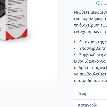
Επί
Νιώθετε μειωμένη 
ένα συμπλήρωμα 
τη διαχείριση τω
ενίσχυση των επ
Ενίσχυση της ε
Υποστήριξη της
Συμβολή στη δ
Είναι ιδανικό γι
ανδρική τους υγεί
να συμβουλεύεστε
οποιουδήποτε σ
Τιμή
Κατηγορία