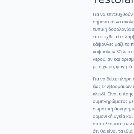
Για να επιτευχθούν
σημαντικό να ακολο
τυπική δοσολογία ε
επιτευχθεί είτε λαμ
κάψουλες μαζί το π
καψουλών 30 λεπτά
νερού, αν και ορι
με ή χωρίς φαγητό.
Για να δείτε πλήρη
έως 12 εβδομάδων ή
κλειδί. Είναι επίσ
συμπληρώματος με 
σωματική άσκηση, 
ορμονική υγεία και 
αποτελέσματα των 
ότι θα είναι τα ίδι