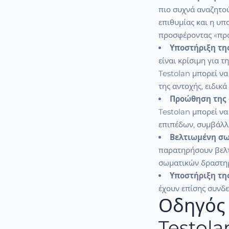
πιο συχνά αναζητού
επιθυμίας και η υπ
προσφέροντας «πρό
Υποστήριξη της
είναι κρίσιμη για τ
Testolan μπορεί να
της αντοχής, ειδικ
Προώθηση της 
Testolan μπορεί ν
επιπέδων, συμβάλλο
Βελτιωμένη σω
παρατηρήσουν βελτ
σωματικών δραστη
Υποστήριξη της
έχουν επίσης συνδε
Οδηγός 
Testola