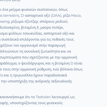
ει ένα μείγμα φυσικών συστατικών, όπως
us terrestris, D-ασπαρτικό οξύ (DAA), ρίζα Maca,
nseng, ρίζωμα τζίντζερ, σπόρους ροδιού,
υλοσερίνη, βιταμίνη Ε, μαύρο πιπέρι,
ισμα φύλλων τσουκνίδας, ασπαρτικό οξύ και
 συστατικά επιλέγονται για τις πιθανές τους
τηρίζουν τον οργανισμό στην παραγωγή
βελτιώνουν τη συνολική ζωτικότητα και να
 συμπτώματα που σχετίζονται με την ορμονική
αράδειγμα, ο ψευδάργυρος και η βιταμίνη D είναι
λο τους στην ορμονική ρύθμιση, ενώ βότανα όπως
tris και η τριγωνέλλα έχουν παραδοσιακά
 την υποστήριξη της ανδρικής σεξουαλικής
 κατανοήσουμε ότι το Testolan λειτουργεί ως
φής, υποστηρίζοντας τους φυσικούς