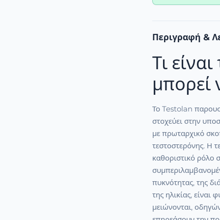
Περιγραφή & Λ
Τι είναι
μπορεί 
Το Testolan παρου
στοχεύει στην υποσ
με πρωταρχικό σκο
τεστοστερόνης. Η τ
καθοριστικό ρόλο σ
συμπεριλαμβανομένη
πυκνότητας, της δι
της ηλικίας, είναι
μειώνονται, οδηγώ
επηρεάσουν την πο