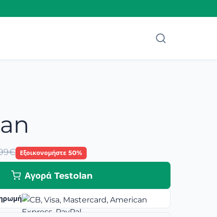
lan
.99€
Εξοικονομήστε 50%
Αγορά Testolan
ηρωμή