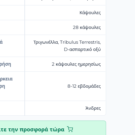
Κάψουλες
28 κάψουλες
κά
Τριγωνέλλα, Tribulus Terrestris,
D-ασπαρτικό οξύ
χρήση
2 κάψουλες ημερησίως
ρκεια
ήρη
8-12 εβδομάδες
Άνδρες
ίτε την προσφορά τώρα