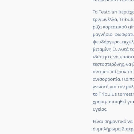
Το Testolan περιέχ
τριγωνέλλα, Tribul
ρίζα κορεατικού gi
μαγνήσιο, φωσφατιδ
ψευδάργυρο, εκχύλ
βιταμίνη D. Αυτά τα
ιδιότητες να υποσ
τεστοστερόνης, να 
αντιμετωπίζουν τα
ανισορροπία. Για π
γνωστά για τον ρό
το Tribulus terres
χρησιμοποιηθεί για
υγείας.
Είναι σημαντικό να
συμπλήρωμα διατρο