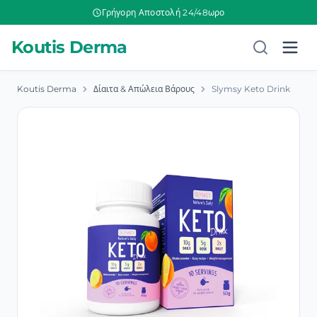
Γρήγορη Αποστολή 24/48ωρο
Koutis Derma
Koutis Derma
Δίαιτα & Απώλεια Βάρους
Slymsy Keto Drink