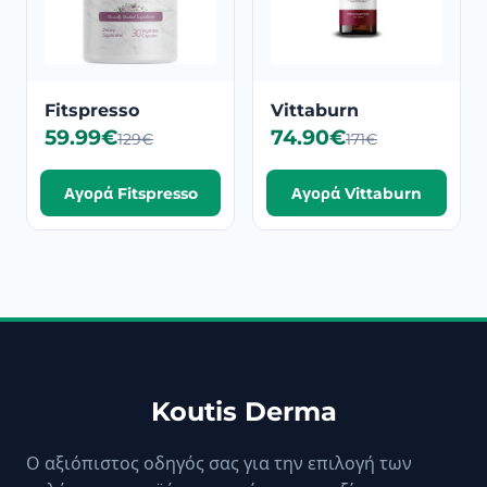
Fitspresso
Vittaburn
59.99€
74.90€
129€
171€
Αγορά Fitspresso
Αγορά Vittaburn
Koutis Derma
Ο αξιόπιστος οδηγός σας για την επιλογή των