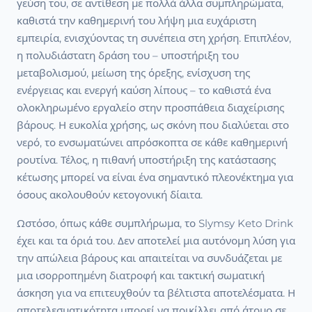
γεύση του, σε αντίθεση με πολλά άλλα συμπληρώματα,
καθιστά την καθημερινή του λήψη μια ευχάριστη
εμπειρία, ενισχύοντας τη συνέπεια στη χρήση. Επιπλέον,
η πολυδιάστατη δράση του – υποστήριξη του
μεταβολισμού, μείωση της όρεξης, ενίσχυση της
ενέργειας και ενεργή καύση λίπους – το καθιστά ένα
ολοκληρωμένο εργαλείο στην προσπάθεια διαχείρισης
βάρους. Η ευκολία χρήσης, ως σκόνη που διαλύεται στο
νερό, το ενσωματώνει απρόσκοπτα σε κάθε καθημερινή
ρουτίνα. Τέλος, η πιθανή υποστήριξη της κατάστασης
κέτωσης μπορεί να είναι ένα σημαντικό πλεονέκτημα για
όσους ακολουθούν κετογονική δίαιτα.
Ωστόσο, όπως κάθε συμπλήρωμα, το Slymsy Keto Drink
έχει και τα όριά του. Δεν αποτελεί μια αυτόνομη λύση για
την απώλεια βάρους και απαιτείται να συνδυάζεται με
μια ισορροπημένη διατροφή και τακτική σωματική
άσκηση για να επιτευχθούν τα βέλτιστα αποτελέσματα. Η
αποτελεσματικότητα μπορεί να ποικίλλει από άτομο σε