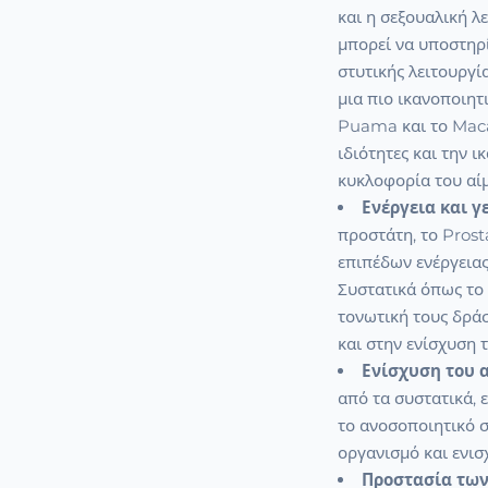
και η σεξουαλική λ
μπορεί να υποστηρί
στυτικής λειτουργί
μια πιο ικανοποιητ
Puama και το Maca 
ιδιότητες και την 
κυκλοφορία του αίμ
Ενέργεια και γ
προστάτη, το Prost
επιπέδων ενέργειας
Συστατικά όπως το 
τονωτική τους δρά
και στην ενίσχυση 
Ενίσχυση του 
από τα συστατικά, ε
το ανοσοποιητικό 
οργανισμό και ενισ
Προστασία των