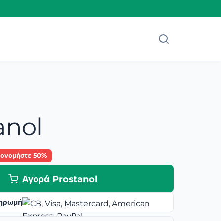
anol
κονομήστε 50%
Αγορά Prostanol
ηρωμή