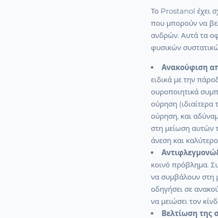
Το Prostanol έχει 
που μπορούν να βε
ανδρών. Αυτά τα ο
φυσικών συστατικώ
Ανακούφιση απ
ειδικά με την πάρο
ουροποιητικά συμπ
ούρηση (ιδιαίτερα 
ούρηση, και αδύναμ
στη μείωση αυτών
άνεση και καλύτερο
Αντιφλεγμονώδ
κοινό πρόβλημα. Συ
να συμβάλουν στη μ
οδηγήσει σε ανακού
να μειώσει τον κίν
Βελτίωση της σ