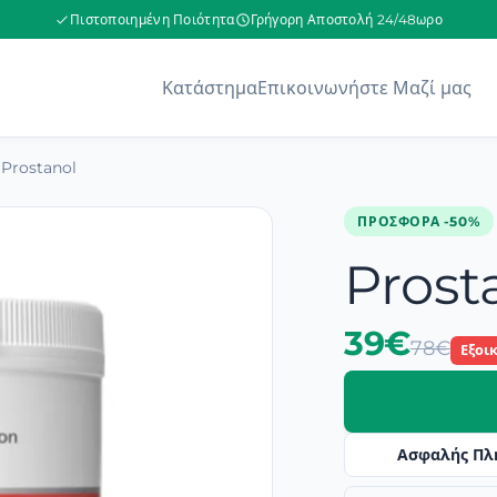
Πιστοποιημένη Ποιότητα
Γρήγορη Αποστολή 24/48ωρο
Κατάστημα
Επικοινωνήστε Μαζί μας
Prostanol
ΠΡΟΣΦΟΡΆ -50%
Prost
39€
78€
Εξοι
Ασφαλής Πλ