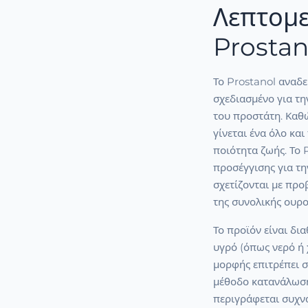
Λεπτομε
Prostan
Το Prostanol αναδ
σχεδιασμένο για τη
του προστάτη. Καθώ
γίνεται ένα όλο κα
ποιότητα ζωής. Το 
προσέγγισης για τ
σχετίζονται με πρ
της συνολικής ουρο
Το προϊόν είναι δι
υγρό (όπως νερό ή 
μορφής επιτρέπει σ
μέθοδο κατανάλωση
περιγράφεται συχν