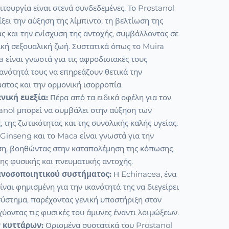
ειτουργία είναι στενά συνδεδεμένες. Το Prostanol
ξει την αύξηση της λίμπιντο, τη βελτίωση της
ας και την ενίσχυση της αντοχής, συμβάλλοντας σε
ική σεξουαλική ζωή. Συστατικά όπως το Muira
είναι γνωστά για τις αφροδισιακές τους
ικανότητά τους να επηρεάζουν θετικά την
ατος και την ορμονική ισορροπία.
ενική ευεξία:
Πέρα από τα ειδικά οφέλη για τον
anol μπορεί να συμβάλει στην αύξηση των
, της ζωτικότητας και της συνολικής καλής υγείας.
Ginseng και το Maca είναι γνωστά για την
ση, βοηθώντας στην καταπολέμηση της κόπωσης
της φυσικής και πνευματικής αντοχής.
ανοσοποιητικού συστήματος:
Η Echinacea, ένα
ίναι φημισμένη για την ικανότητά της να διεγείρει
σύστημα, παρέχοντας γενική υποστήριξη στον
χύοντας τις φυσικές του άμυνες έναντι λοιμώξεων.
 κυττάρων:
Ορισμένα συστατικά του Prostanol