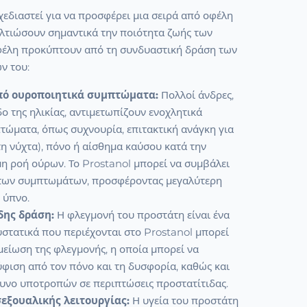
σχεδιαστεί για να προσφέρει μια σειρά από οφέλη
λτιώσουν σημαντικά την ποιότητα ζωής των
φέλη προκύπτουν από τη συνδυαστική δράση των
ν του:
ό ουροποιητικά συμπτώματα:
Πολλοί άνδρες,
δο της ηλικίας, αντιμετωπίζουν ενοχλητικά
τώματα, όπως συχνουρία, επιτακτική ανάγκη για
τη νύχτα), πόνο ή αίσθημα καύσου κατά την
η ροή ούρων. Το Prostanol μπορεί να συμβάλει
 των συμπτωμάτων, προσφέροντας μεγαλύτερη
 ύπνο.
ης δράση:
Η φλεγμονή του προστάτη είναι ένα
στατικά που περιέχονται στο Prostanol μπορεί
είωση της φλεγμονής, η οποία μπορεί να
φιση από τον πόνο και τη δυσφορία, καθώς και
δυνο υποτροπών σε περιπτώσεις προστατίτιδας.
εξουαλικής λειτουργίας:
Η υγεία του προστάτη