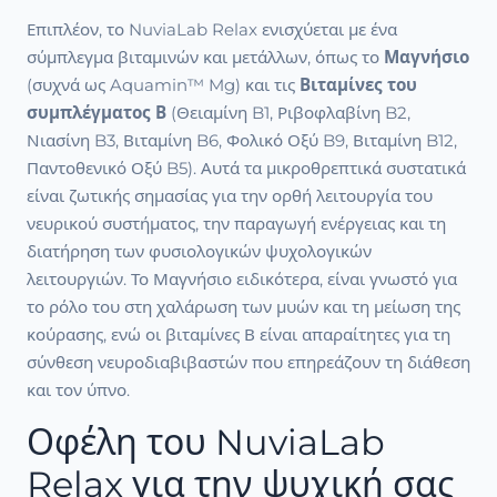
Επιπλέον, το NuviaLab Relax ενισχύεται με ένα
σύμπλεγμα βιταμινών και μετάλλων, όπως το
Μαγνήσιο
(συχνά ως Aquamin™ Mg) και τις
Βιταμίνες του
συμπλέγματος Β
(Θειαμίνη B1, Ριβοφλαβίνη B2,
Νιασίνη B3, Βιταμίνη B6, Φολικό Οξύ B9, Βιταμίνη B12,
Παντοθενικό Οξύ B5). Αυτά τα μικροθρεπτικά συστατικά
είναι ζωτικής σημασίας για την ορθή λειτουργία του
νευρικού συστήματος, την παραγωγή ενέργειας και τη
διατήρηση των φυσιολογικών ψυχολογικών
λειτουργιών. Το Μαγνήσιο ειδικότερα, είναι γνωστό για
το ρόλο του στη χαλάρωση των μυών και τη μείωση της
κούρασης, ενώ οι βιταμίνες Β είναι απαραίτητες για τη
σύνθεση νευροδιαβιβαστών που επηρεάζουν τη διάθεση
και τον ύπνο.
Οφέλη του NuviaLab
Relax για την ψυχική σας