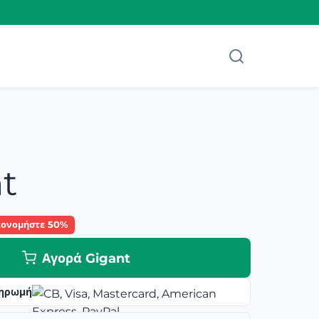
t
κονομήστε 50%
Αγορά Gigant
ηρωμή