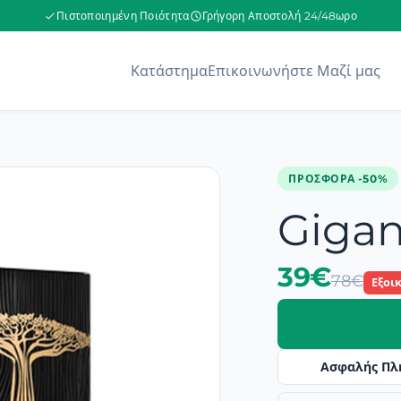
Πιστοποιημένη Ποιότητα
Γρήγορη Αποστολή 24/48ωρο
Κατάστημα
Επικοινωνήστε Μαζί μας
ΠΡΟΣΦΟΡΆ -50%
Gigan
39€
78€
Εξοι
Ασφαλής Πλ