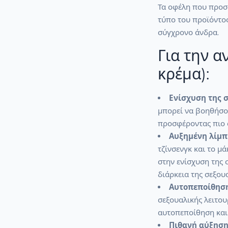
Τα οφέλη που προσ
τύπο του προϊόντο
σύγχρονο άνδρα.
Για την α
κρέμα):
Ενίσχυση της 
μπορεί να βοηθήσου
προσφέροντας πιο σ
Αυξημένη λίμπι
τζίνσενγκ και το μ
στην ενίσχυση της 
διάρκεια της σεξου
Αυτοπεποίθηση
σεξουαλικής λειτου
αυτοπεποίθηση και
Πιθανή αύξηση