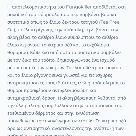
Η αποτελεσματικότητα του Fungokiller αποδίδεται στη
μοναδική του φόρμουλα που περιλαμβάνει βασικά
συστατικά όπως το έλαιο δέντρου τσαγιού (Tea Tree
Oil), το έλαιο ρίγανης, την πρόπολη, τη λεβάντα, την
αλόη βέρα, το αιθέριο έλαιο ευκαλύπτου, το αιθέριο
έλαιο λεμονιού, το κιτρικό οξύ και το εκχύλισμα
θυμαριού. Κάθε ένα από αυτά τα συστατικά συμβάλλει
με τον δικό του τρόπο, δημιουργώντας ένα ισχυρό
μέτωπο κατά των μυκήτων. Το έλαιο δέντρου τσαγιού
και το έλαιο ρίγανης είναι γνωστά για τις ισχυρές
αντιμυκητιασικές τους ιδιότητες, ενώ η πρόπολη και το
θυμάρι προσφέρουν αντιφλεγμονώδη και
αντιμικροβιακή δράση. Η αλόη βέρα και η λεβάντα, από
την άλλη πλευρά, συμβάλλουν στην καταπράυνση του
ερεθισμένου δέρματος και στην ενυδάτωση,
προωθώντας την αναγέννηση των ιστών. Το κιτρικό οξύ
δρα ως αντισηπτικό, αναστέλλοντας την ανάπτυξη των
παθογόνων μικροοργανισμών.