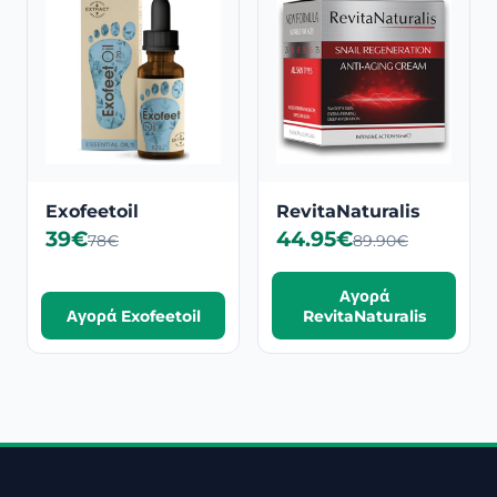
Exofeetoil
RevitaNaturalis
39€
44.95€
78€
89.90€
Αγορά
Αγορά Exofeetoil
RevitaNaturalis