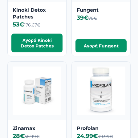
Kinoki Detox
Fungent
Patches
39€
78€
53€
176.67€
Αγορά Kinoki
Detox Patches
Αγορά Fungent
Zinamax
Profolan
28€
24.99€
55.99€
49.99€