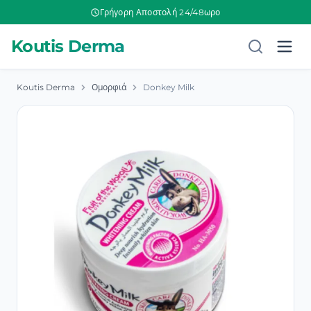
Γρήγορη Αποστολή 24/48ωρο
Koutis Derma
Koutis Derma
Ομορφιά
Donkey Milk